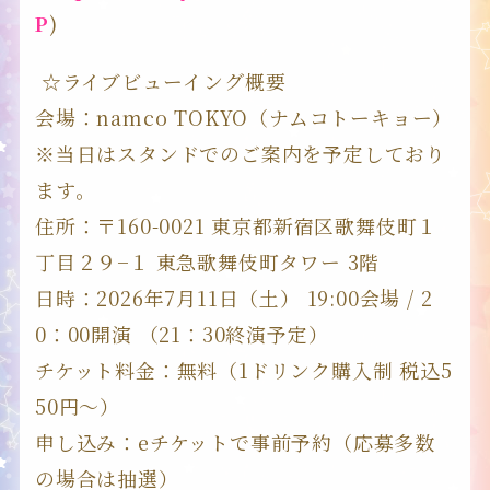
P
)
☆ライブビューイング概要
ALL AIKATSU！
会場：namco TOKYO（ナムコトーキョー）
OFFICIAL PORTAL SITE
※当日はスタンドでのご案内を予定しており
ます。
住所：〒160-0021 東京都新宿区歌舞伎町１
丁目２９−１ 東急歌舞伎町タワー 3階
TOPICS
日時：2026年7月11日（土） 19:00会場 / 2
0：00開演 （21：30終演予定）
SERIES
チケット料金：無料（1ドリンク購入制 税込5
50円～）
IDOL
申し込み：eチケットで事前予約（応募多数
の場合は抽選）