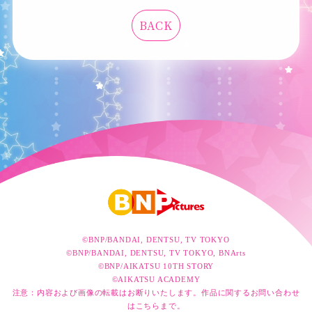
BACK
©BNP/BANDAI, DENTSU, TV TOKYO
©BNP/BANDAI, DENTSU, TV TOKYO, BNArts
©BNP/AIKATSU 10TH STORY
©AIKATSU ACADEMY
注意：内容および画像の転載はお断りいたします。作品に関するお問い合わせ
は
こちら
まで。