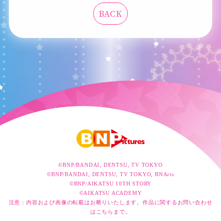
BACK
©BNP/BANDAI, DENTSU, TV TOKYO
©BNP/BANDAI, DENTSU, TV TOKYO, BNArts
©BNP/AIKATSU 10TH STORY
©AIKATSU ACADEMY
注意：内容および画像の転載はお断りいたします。作品に関するお問い合わせ
は
こちら
まで。