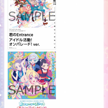
TOPICS
SERIES
IDOL
BRAND・TYPE
CARD
MUSIC