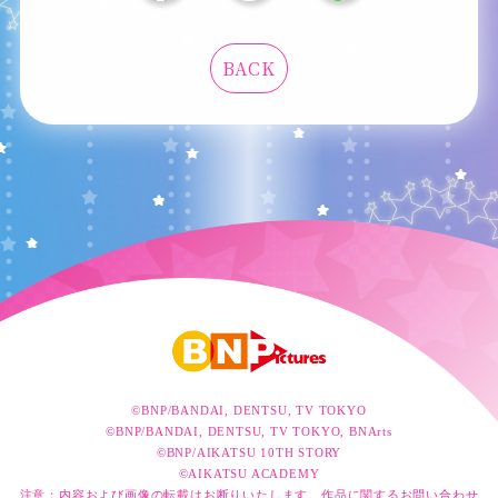
BACK
©BNP/BANDAI, DENTSU, TV TOKYO
©BNP/BANDAI, DENTSU, TV TOKYO, BNArts
©BNP/AIKATSU 10TH STORY
©AIKATSU ACADEMY
注意：内容および画像の転載はお断りいたします。作品に関するお問い合わせ