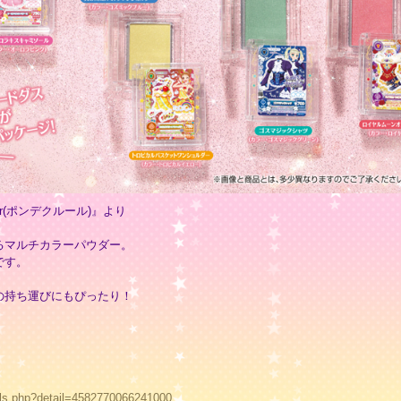
eur(ポンデクルール)』より
るマルチカラーパウダー。
です。
、
の持ち運びにもぴったり！
tails.php?detail=4582770066241000