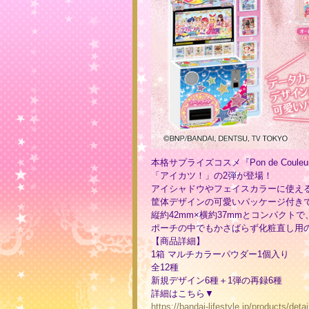
本格サプライズコスメ『Pon de Coul
「アイカツ！」の2弾が登場！
アイシャドウやフェイスカラーに使え
筐体デザインの可愛いパッケージ付き
縦約42mm×横約37mmとコンパクトで
ポーチの中でもかさばらず化粧直し用
【商品詳細】
1箱 マルチカラーパウダー1個入り
全12種
新規デザイン6種＋1弾の再録6種
詳細はこちら▼
https://bandai-lifestyle.jp/products/de