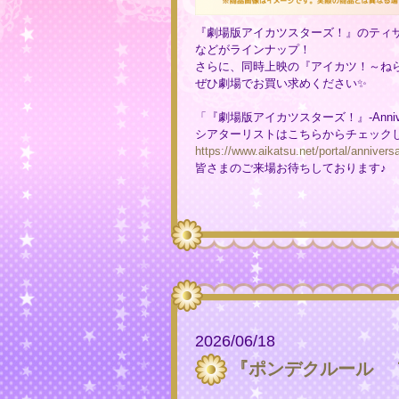
『劇場版アイカツスターズ！』のティ
などがラインナップ！
さらに、同時上映の『アイカツ！～ね
ぜひ劇場でお買い求めください✨
「『劇場版アイカツスターズ！』-Annive
シアターリストはこちらからチェックし
https://www.aikatsu.net/portal/anniversa
皆さまのご来場お待ちしております♪
2026/06/18
『ポンデクルール ア