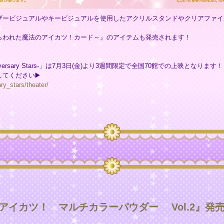
ザービジュアルやキービジュアルを使用したアクリルスタンドやクリアファイ
らわれた魔法のアイカツ！カード～』のアイテムも発売されます！
rsary Stars-」は7月3日(金)より3週間限定で全国70館での上映となります！
てください▶️
ry_stars/theater/
イカツ！ マルチカラーパウダー Vol.2』発