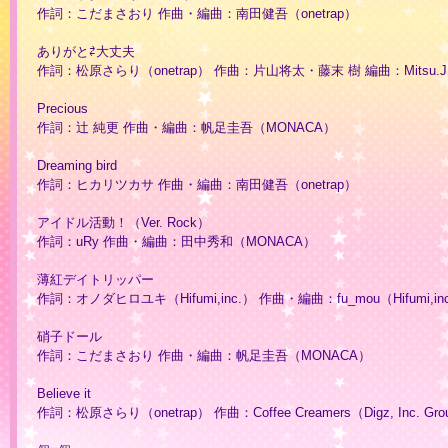
作詞：こだまさおり 作曲・編曲：南田健吾（onetrap）
ありがと⇄大丈夫
作詞：松原さらり（onetrap） 作曲：片山将太・藤末 樹 編曲：Mitsu.J（Dig
Precious
作詞：辻 純更 作曲・編曲：帆足圭吾（MONACA）
Dreaming bird
作詞：ヒカリツカサ 作曲・編曲：南田健吾（onetrap）
アイドル活動！（Ver. Rock）
作詞：uRy 作曲・編曲：田中秀和（MONACA）
薄紅デイトリッパー
作詞：オノダヒロユキ（Hifumi,inc.） 作曲・編曲：fu_mou（Hifumi,in
硝子ドール
作詞：こだまさおり 作曲・編曲：帆足圭吾（MONACA）
Believe it
作詞：松原さらり（onetrap） 作曲：Coffee Creamers（Digz, Inc. Gro