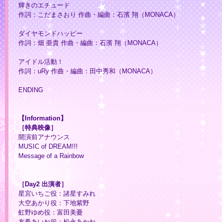
輝きのエチュード
作詞：こだまさおり 作曲・編曲：石濱 翔（MONACA）
ダイヤモンドハッピー
作詞：畑 亜貴 作曲・編曲：石濱 翔（MONACA）
アイドル活動！
作詞：uRy 作曲・編曲：田中秀和（MONACA）
ENDING
【Information】
［特典映像］
開演前アナウンス
MUSIC of DREAM!!!
Message of a Rainbow
［Day2 出演者］
星宮いちご役：諸星すみれ
大空あかり役：下地紫野
虹野ゆめ役：富田美憂
友希あいね役：松永あかね