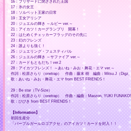
16：ブリザードに閉ざされた王国
17：氷の女王
18：ソルベット王家の日常
19：王女アリシア
20：ジュエルの輝き ～ルビー ver.～
21：アイカツ！カーグランプリ 開幕！
22：はためくチェッカーフラッグのその先に
23：幻のフレンズ
24：誰よりも強く！
25：ジュエリング・フェスティバル
26：ジュエルの輝き ～サファイア ver.～
27：カードもともだち！ver.2
28：アイカツフレンズ！ ～あいね・みお・舞花・エマ ver.～
作詞：松原さらり（onetrap） 作曲：藤末 樹 編曲：Mitsu.J（Digz, In
歌：あいね・みお・舞花・エマ from BEST FRIENDS！
29：Be star（TV-Size）
作詞：松原さらり（onetrap） 作曲・編曲：Maozon, YUKI FUNAKOSHI（
歌：ひびき from BEST FRIENDS！
【Information】
初回生産分
「パープルガールロゴアクセ」のアイカツ！カードを封入！！