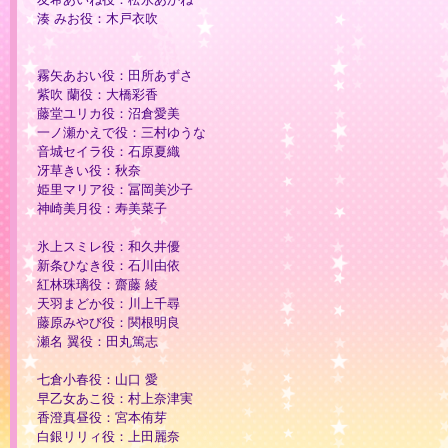
湊 みお役：木戸衣吹
霧矢あおい役：田所あずさ
紫吹 蘭役：大橋彩香
藤堂ユリカ役：沼倉愛美
一ノ瀬かえで役：三村ゆうな
音城セイラ役：石原夏織
冴草きい役：秋奈
姫里マリア役：冨岡美沙子
神崎美月役：寿美菜子
氷上スミレ役：和久井優
新条ひなき役：石川由依
紅林珠璃役：齋藤 綾
天羽まどか役：川上千尋
藤原みやび役：関根明良
瀬名 翼役：田丸篤志
七倉小春役：山口 愛
早乙女あこ役：村上奈津実
香澄真昼役：宮本侑芽
白銀リリィ役：上田麗奈