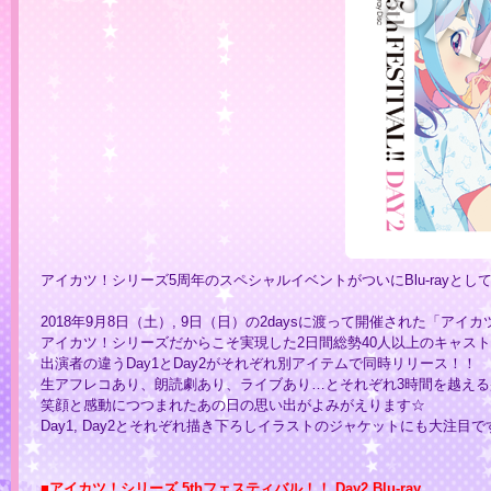
アイカツ！シリーズ5周年のスペシャルイベントがついにBlu-rayとし
2018年9月8日（土）, 9日（日）の2daysに渡って開催された「ア
アイカツ！シリーズだからこそ実現した2日間総勢40人以上のキャス
出演者の違うDay1とDay2がそれぞれ別アイテムで同時リリース！！
生アフレコあり、朗読劇あり、ライブあり…とそれぞれ3時間を越え
笑顔と感動につつまれたあの日の思い出がよみがえります☆
Day1, Day2とそれぞれ描き下ろしイラストのジャケットにも大注目で
■アイカツ！シリーズ 5thフェスティバル！！ Day2 Blu-ray