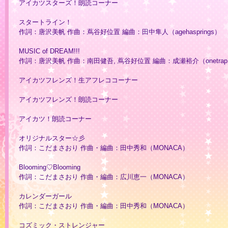
アイカツスターズ！朗読コーナー
スタートライン！
作詞：唐沢美帆 作曲：蔦谷好位置 編曲：田中隼人（agehasprings）
MUSIC of DREAM!!!
作詞：唐沢美帆 作曲：南田健吾, 蔦谷好位置 編曲：成瀬裕介（onetra
アイカツフレンズ！生アフレココーナー
アイカツフレンズ！朗読コーナー
アイカツ！朗読コーナー
オリジナルスター☆彡
作詞：こだまさおり 作曲・編曲：田中秀和（MONACA）
Blooming♡Blooming
作詞：こだまさおり 作曲・編曲：広川恵一（MONACA）
カレンダーガール
作詞：こだまさおり 作曲・編曲：田中秀和（MONACA）
コズミック・ストレンジャー