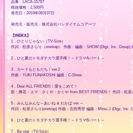
品番：LACA-15787
税抜価格：2,500円
発売日：2019年08月07日
発売元・販売元：株式会社バンダイナムコアーツ
【INDEX】
1．ひとりじゃない（TV-Size）
作詞：松原さらり（onetrap） 作曲・編曲：SHOW (Digz, Inc. Grou
2．ひと夏のトモダチカラ選手権！～ドラマAパート～
3．カードもともだち！ver.2
作曲：YUKI FUNAKOSHI 編曲：C-Show
4．Dear ALL FRIENDS！愛をこめて！
歌：舞花・エマ・さくや・かぐや from BEST FRIENDS！ 作詞：松原さらり(on
5．みんなみんな～あいね & わかば ver.～
作詞：松原さらり(onetrap) 作曲：石田秀登 編曲：Mitsu.J (Digz, Inc.
6．ひと夏のトモダチカラ選手権！～ドラマBパート～
7．Be star（TV-Size）