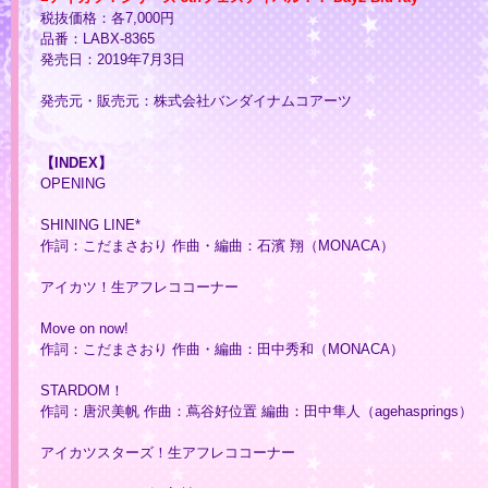
税抜価格：各7,000円
品番：LABX-8365
発売日：2019年7月3日
発売元・販売元：株式会社バンダイナムコアーツ
【INDEX】
OPENING
SHINING LINE*
作詞：こだまさおり 作曲・編曲：石濱 翔（MONACA）
アイカツ！生アフレココーナー
Move on now!
作詞：こだまさおり 作曲・編曲：田中秀和（MONACA）
STARDOM！
作詞：唐沢美帆 作曲：蔦谷好位置 編曲：田中隼人（agehasprings）
アイカツスターズ！生アフレココーナー