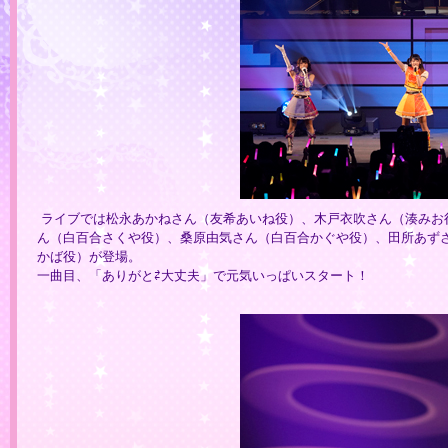
ライブでは松永あかねさん（友希あいね役）、木戸衣吹さん（湊みお
ん（白百合さくや役）、桑原由気さん（白百合かぐや役）、田所あず
かば役）が登場。
一曲目、「ありがと⇄大丈夫」で元気いっぱいスタート！