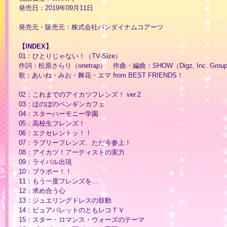
発売日：2019年09月11日
発売元・販売元：株式会社バンダイナムコアーツ
【INDEX】
01：ひとりじゃない！（TV-Size）
作詞：松原さらり（onetrap） 作曲・編曲：SHOW（Digz, Inc. Grou
歌：あいね・みお・舞花・エマ from BEST FRIENDS！
02：これまでのアイカツフレンズ！ ver.2
03：ほのぼのペンギンカフェ
04：スターハーモニー学園
05：高校生フレンズ！
06：エクセレントッ！！
07：ラブリーフレンズ、ただ今参上！
08：アイカツ！アーティストの実力
09：ライバル出現
10：ブラボー！！
11：もう一度フレンズを…
12：求め合う心
13：ジュエリングドレスの鼓動
14：ピュアパレットのともレコＴＶ
15：スター・ロマンス・ウォーズのテーマ