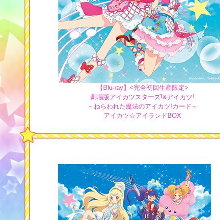
【Blu-ray】<完全初回生産限定>
劇場版アイカツスターズ!&アイカツ!
～ねらわれた魔法のアイカツ!カード～
アイカツ☆アイランドBOX