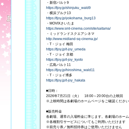
・新宿バルト9
https://tjoy.jp/shinjuku_wald9
・横浜ブルク13
https://tjoy.jp/yokohama_burg13
・MOVIXさいたま
https://www.smt-cinema.com/site/saitama/
・ミッドランドスクエアシネマ
http://www.midland-sq-cinema.jp/
・T・ジョイ 梅田
https://tjoy.jp/t-joy_umeda
・T・ジョイ 京都
https://tjoy.jp/t-joy_kyoto
・広島バルト11
https://tjoy.jp/hiroshima_wald11
・T・ジョイ博多
https://tjoy.jp/t-joy_hakata
■日時：
2026年7月21日（火） 18:00～20:00台の上映回
※上映時間は各劇場のホームページをご確認ください
■販売料金
各劇場、通常の入場料金に準じます。各劇場のホーム
※各種割引サービスについてもご利用いただけます
※前売り券／無料招待券はご使用いただけません