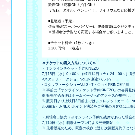
歓声OK！応援OK！拍手OK！
うちわ、タオル、ペンライト、サイリウムなど応援グ
■登壇者（予定）
佐藤照雄(スーパーバイザー)、伊藤貴憲(エグゼクティ
※登壇者は予告なく変更する場合がございますこと、
■チケット料金（1枚につき）
2,200円均一（税込）
≪チケットの購入方法について≫
・オンラインチケット予約KINEZO
7月15日（水）0：00～（=7月14日（火）24：00～）発
<スタッフトークショーVol.1>
新宿バルト9
<スタッフトークショーVol.2>
T・ジョイPRINCE品川
※ 事前に「オンラインチケット予約KINEZO」の会員登
※ 販売開始直後はホームページへのアクセスが集中し、
※ 販売日より上映日3日前までは、クレジットカード、Ama
ルSuica・U-NEXTポイント決済をご利用のお客様
・劇場窓口販売（※オンライン予約で残席があった場合
7月15日（水）劇場オープン時より発売開始
※ 先着販売のため、既定の枚数に達し次第販売終了とな