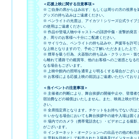
＜応援上映に関する注意事項＞
※ ご自身の席からはみ出す、もしくは周りの方の視界を
グッズの持ち込みはご遠慮ください。
※ ペンライトの光度は、アイカツ！シリーズ公式ライブ
の使用はご遠慮ください。
※ 作品や登場人物やキャストへの誹謗中傷・攻撃的発言
き、周りのお客様へ十分にご配慮ください。
※ サイリウム、ペンライトの持ち込みや、声援等を許可
な上映となりますので、予めご了解いただきました上で
※ 煙草を吸う行為、火器類の持ち込み・クラッカー・笛
ら離れて通路での鑑賞等、他のお客様へのご迷惑となる
なる場合もございます。
※ 上映中館内の照明を通常より明るくする場合がござい
※ お客様による応援上映の前説はご遠慮いただいており
＜当イベントの注意事項＞
※ 主催者の判断により、舞台挨拶の開催中止や、登壇者
宿泊費などの補償はいたしません。また、映画上映が行
さい。
※ 全席指定席となります。チケットをお持ちでない方は
※ いかなる場合においても舞台挨拶中の途中入場は固く
※ 場内でのカメラ（携帯電話含む）・ビデオによる撮影
がございます。
※ インターネット・オークションへの出品その他の転売
※ 営利を目的として転売された入場券及びインターネッ