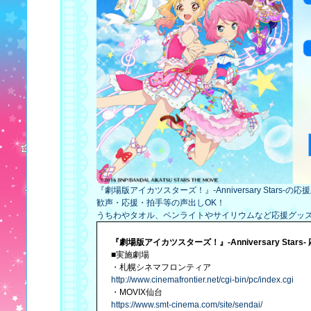
『劇場版アイカツスターズ！』-Anniversary Stars-の
歓声・応援・拍手等の声出しOK！
うちわやタオル、ペンライトやサイリウムなど応援グッズ
『劇場版アイカツスターズ！』-Anniversary Stars
■実施劇場
・札幌シネマフロンティア
http://www.cinemafrontier.net/cgi-bin/pc/index.cgi
・MOVIX仙台
https://www.smt-cinema.com/site/sendai/