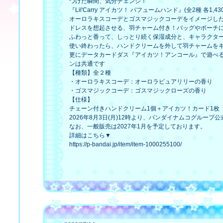
つけた瞬間、気分チェンジ！
『Lil'Carry アイカツ！ パフュームハンド』(全2種 
オーロラキスコーデとゴスマジックコーデをイメージし
ドレスを想起させる、羽チャーム付き！バッグやポーチ
ふわっと香って、しっとり続く保湿成分と、キャラクタ
使い終わったら、ハンドクリームを外して羽チャームを
更にデータカードダス『アイカツ！アンコール』で遊べ
ンは共通です
【種類】全２種​
・オーロラキスコーデ：オーロラピュアリリーの香り​
・ゴスマジックコーデ：ゴスマジックローズの香り​
【仕様】
チェーン付きハンドクリーム1個＋アイカツ！カード1枚
2026年8月3日(月)12時より、バンダイナムコグル
なお、一般販売は2027年1月を予定しております。
詳細はこちら▼
https://p-bandai.jp/item/item-1000255100/