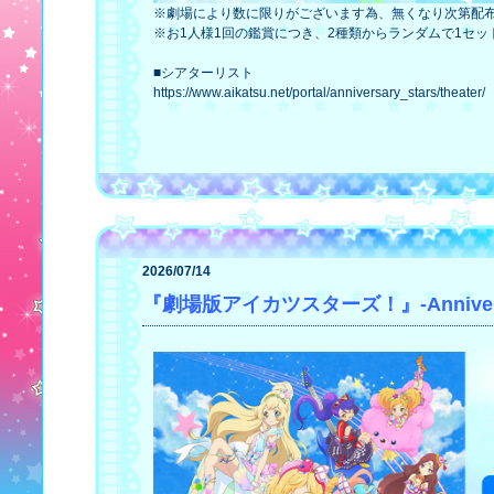
※劇場により数に限りがございます為、無くなり次第配
※お1人様1回の鑑賞につき、2種類からランダムで1セ
■シアターリスト
https://www.aikatsu.net/portal/anniversary_stars/theater/
2026/07/14
『劇場版アイカツスターズ！』-Anniver