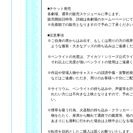
■チケット発売
各劇場、通常の販売スケジュールに準じます。
販売開始日時等、詳細は各劇場のホームーページにて
※先着順での販売となりますので予めご了承ください
■注意事項
※ご自身の席からはみ出す、もしくは周りの方の視界
ような服装・大きなグッズの持ち込みはご遠慮くだ
※ペンライトの光度は、アイカツ！シリーズ公式ライ
それ以上に光度が強いペンライトの使用はご遠慮く
※作品や登場人物やキャストへの誹謗中傷・攻撃的発
などはご遠慮いただき、周りのお客様へ十分にご配
※サイリウム、ペンライトの持ち込みや、声援等を許
れたい方には不向きな上映となりますので、予めご
い。
※煙草を吸う行為、火器類の持ち込み・クラッカー・
物をたたく、座席から離れて通路での鑑賞等、他の
あまりにも過剰に行われた場合は上映中止になる場
※転売を目的としたご購入は固くお断りいたします。