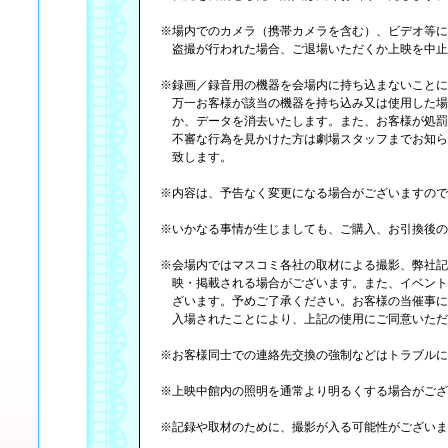
※場内でのカメラ（携帯カメラを含む）、ビデオ等に
盗撮が行われた場合、ご退場いただくか上映を中止
※録画／録音用の機器を会場内に持ち込まないことに
万一お客様が該当の機器を持ち込み又は使用した場
か、データを消去いたします。また、お客様が処罰
不審な行為を見かけた方は劇場スタッフまでお知ら
致します。
※内容は、予告なく変更になる場合がございますので
※いかなる事情が生じましても、ご購入、お引換後の
※会場内ではマスコミ各社の取材による撮影、弊社記
映・掲載される場合がございます。また、イベント
ざいます。予めご了承ください。お客様の当催事に
入場されたことにより、上記の使用にご同意いただ
※お客様同士での連絡先交換の強制などはトラブルに
※上映中館内の照明を通常より明るくする場合がござ
※記録や取材のために、撮影が入る可能性がございま