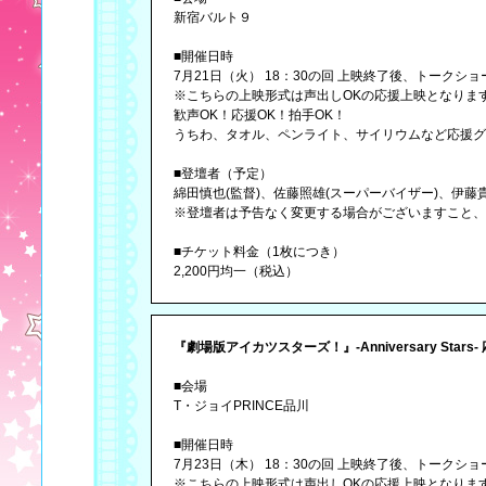
新宿バルト９
■開催日時
7月21日（火） 18：30の回 上映終了後、トークショ
※こちらの上映形式は声出しOKの応援上映となりま
歓声OK！応援OK！拍手OK！
うちわ、タオル、ペンライト、サイリウムなど応援グ
■登壇者（予定）
綿田慎也(監督)、佐藤照雄(スーパーバイザー)、伊藤
※登壇者は予告なく変更する場合がございますこと、
■チケット料金（1枚につき）
2,200円均一（税込）
『劇場版アイカツスターズ！』-Anniversary Sta
■会場
T・ジョイPRINCE品川
■開催日時
7月23日（木） 18：30の回 上映終了後、トークショ
※こちらの上映形式は声出しOKの応援上映となりま