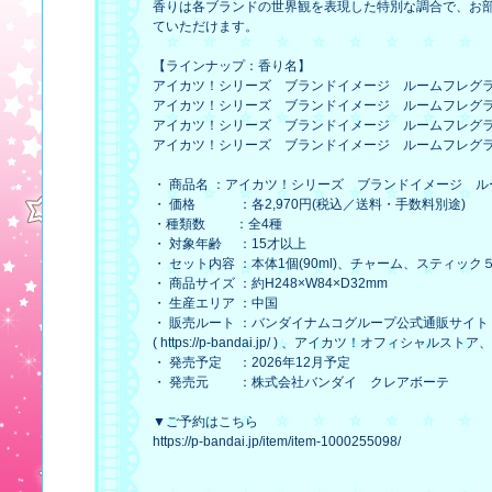
香りは各ブランドの世界観を表現した特別な調合で、お
ていただけます。
【ラインナップ：香り名】
アイカツ！シリーズ ブランドイメージ ルームフレグ
アイカツ！シリーズ ブランドイメージ ルームフレグ
アイカツ！シリーズ ブランドイメージ ルームフレグ
アイカツ！シリーズ ブランドイメージ ルームフレグ
・ 商品名
：アイカツ！シリーズ ブランドイメージ ル
・ 価格
：各2,970円(税込／送料・手数料別途)
・種類数
：全4種
・ 対象年齢
：15才以上
・ セット内容
：本体1個(90ml)、チャーム、スティック
・ 商品サイズ
：約H248×W84×D32mm
・ 生産エリア
：中国
・ 販売ルート
：バンダイナムコグループ公式通販サイト
(
https://p-bandai.jp/
) 、アイカツ！オフィシャルストア
・ 発売予定
：2026年12月予定
・ 発売元
：株式会社バンダイ クレアボーテ
▼ご予約はこちら
https://p-bandai.jp/item/item-1000255098/