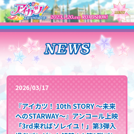
2026/03/17
『アイカツ！ 10th STORY ～未来
へのSTARWAY～』アンコール上映
「3rd来ればソレイユ！」第3弾入