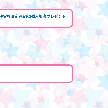
援上映実施決定🎉&第2弾入場者プレゼント