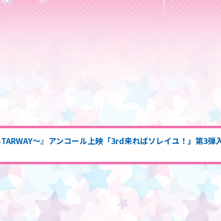
来へのSTARWAY～』アンコール上映「3rd来ればソレイユ！」第