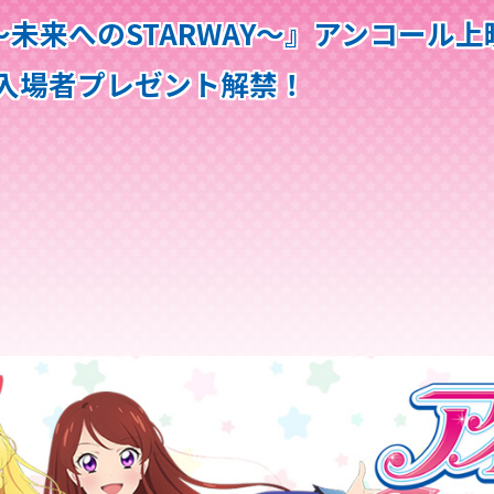
RY ～未来へのSTARWAY～』アンコー
弾入場者プレゼント解禁！