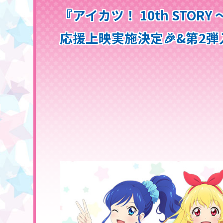
『アイカツ！ 10th STO
応援上映実施決定🎉&第2