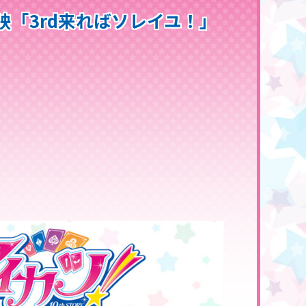
ル上映「3rd来ればソレイユ！」