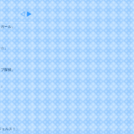
☆ガール」
ー☆」
ップ探偵」
！」
」
ジェルス！」