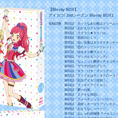
【Blu-ray BOX】
アイカツ! 2ndシーズン Blu-ray BOX1
収録話数
第51話「ロックなあの娘はドリーム
第52話「おかえりストロベリー」
第53話「ラララ☆★ライバル」
第54話「笑顔のヒミツ」
第55話「合い言葉はオケオケオッケ
第56話「恋のトップシークレット」
第57話「ゆるキャ蘭ウェイ！」
第58話「マジカルダンシング♪」
第59話「ちょこっと解決☆チョコポ
第60話「ウワサのぽわプリ☆」
第61話「キラ・パタ・マジック☆」
第62話「アイドルはサンタクロース
第63話「紅白アイカツ合戦！」
第64話「ラッキーアイドル☆」
第65話「夢への扉」
第66話「ステキな両思い」
第67話「フォーチュンコンパス☆」
第68話「花咲くオーロラプリンセス
第69話「おもてなしハート♡」
第70話「おしゃれ探検隊 クールエン