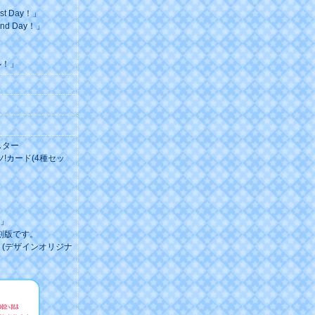
 Day！」
d Day！」
ル！」
スター
ツ!カード(4種セッ
」
刻版です。
。(デザインオリジナ