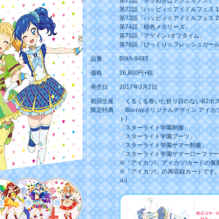
第71話「キラめきはアクエリアス」
第72話「ハッピィ☆アイドルフェス 1st
第73話「ハッピィ☆アイドルフェス 2n
第74話「桜色メモリーズ」
第75話「アゲイン♪オフタイム」
第76話「びっくり☆フレッシュガー
品番
BIXA-9493
価格
26,800円+税
発売日
2017年3月2日
初回生産
・くるくる巻いた折り目のないB2ポ
限定特典
・Blu-rayオリジナルデザイン アイカ
ト)
「スターライト学園制服」
「スターライト学園ブーツ」
「スターライト学園サマー制服」
「スターライト学園サマーローファー
※「アイカツ!」アイカツ!カードの復
※「アイカツ!」の再収録カードです
ル)